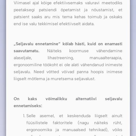
Viimasel ajal kõige efektiivsemaks valuravi meetodiks
peetaksegi patsiendi õpetamist ja nõustamist, et
patsient saaks aru mis tema kehas toimub ja oskaks
end ise valu tekkimisel efektiivselt aidata.
„Seljavalu ennetamine“ kõlab hästi, kuid on enamasti
saavutamatu.
Näiteks koormuse vähendamine
alaseljale, lihastreening, manuaalteraapia,
ergonoomiline töökoht ei ole alati vähendanud inimeste
seljavalu. Need võtted võivad panna hoopis inimese
liigselt mõtlema ja muretsema seljavalust.
On kaks võimalikku alternatiivi seljavalu
ennetamiseks:
Selle asemel, et keskenduda liigselt ainult
füüsilistele faktoritele (nagu näiteks rüht,
ergonoomika ja manuaalsed tehnikad), võiks