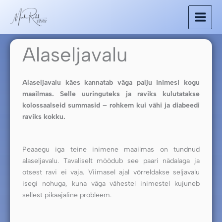
Skip
to
content
Alaseljavalu
Alaseljavalu käes kannatab väga palju inimesi kogu
maailmas. Selle uuringuteks ja raviks kulutatakse
kolossaalseid summasid – rohkem kui vähi ja diabeedi
raviks kokku.
Peaaegu iga teine inimene maailmas on tundnud
alaseljavalu. Tavaliselt möödub see paari nädalaga ja
otsest ravi ei vaja. Viimasel ajal võrreldakse seljavalu
isegi nohuga, kuna väga vähestel inimestel kujuneb
sellest pikaajaline probleem.