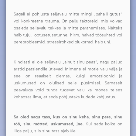
Sageli ei põhjusta seljavalu mitte mingi „paha liigutus“
või konkreetne trauma. On palju faktoreid, mis võivad
osaleda seljavalu tekkes ja mitte paranemises. Näiteks
halb tuju, lootusetusetunne, hirm, halvad töösuhted või
pereprobleemid, stressirohked olukorrad, halb uni.
Kindlasti ei ole seljavalu „ainult sinu peas“, nagu paljud
arstid patsiendile ütlevad. Inimene ei mõtle valu välja ja
see on reaalselt olemas, kuigi emotsioonid ja
uskumused on olulised selle püsimisel. Sarnaselt
peavaluga võid tunda tugevat valu ka mõnes teises
kehaosas ilma, et seda põhjustaks kudede kahjustus.
Sa oled nagu tass, kus on sinu keha, sinu pere, sinu
töö, sinu mõtted, uskumused, jne.
Kui seda kõike on
liiga palju, siis sinu tass ajab üle.