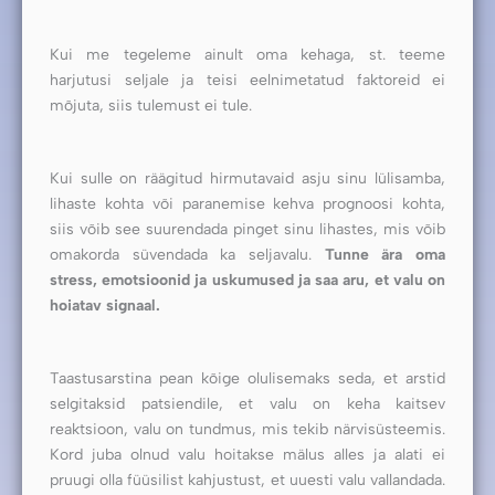
Kui me tegeleme ainult oma kehaga, st. teeme
harjutusi seljale ja teisi eelnimetatud faktoreid ei
mõjuta, siis tulemust ei tule.
Kui sulle on räägitud hirmutavaid asju sinu lülisamba,
lihaste kohta või paranemise kehva prognoosi kohta,
siis võib see suurendada pinget sinu lihastes, mis võib
omakorda süvendada ka seljavalu.
Tunne ära oma
stress, emotsioonid ja uskumused ja saa aru, et valu on
hoiatav signaal.
Taastusarstina pean kõige olulisemaks seda, et arstid
selgitaksid patsiendile, et valu on keha kaitsev
reaktsioon, valu on tundmus, mis tekib närvisüsteemis.
Kord juba olnud valu hoitakse mälus alles ja alati ei
pruugi olla füüsilist kahjustust, et uuesti valu vallandada.