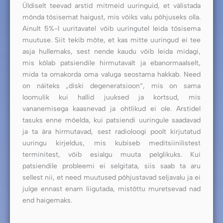
Üldiselt teevad arstid mitmeid uuringuid, et välistada
mõnda tõsisemat haigust, mis võiks valu põhjuseks olla.
Ainult 5%-l uuritavatel võib uuringutel leida tõsisema
muutuse. Siit tekib mõte, et kas mitte uuringud ei tee
asja hullemaks, sest nende kaudu võib leida midagi,
mis kõlab patsiendile hirmutavalt ja ebanormaalselt,
mida ta omakorda oma valuga seostama hakkab. Need
on näiteks „diski degeneratsioon“, mis on sama
loomulik kui hallid juuksed ja kortsud, mis
vananemisega kaasnevad ja ohtlikud ei ole. Arstidel
tasuks enne mõelda, kui patsiendi uuringule saadavad
ja ta ära hirmutavad, sest radioloogi poolt kirjutatud
uuringu kirjeldus, mis kubiseb meditsiinilistest
terminitest, võib esialgu muuta pelglikuks. Kui
patsiendile probleemi ei selgitata, siis saab ta aru
sellest nii, et need muutused põhjustavad seljavalu ja ei
julge ennast enam liigutada, mistõttu muretsevad nad
end haigemaks.