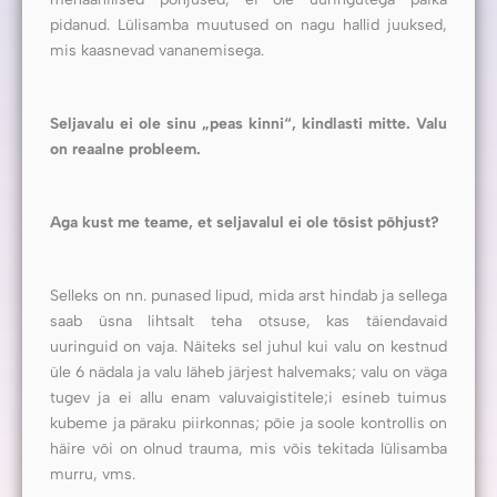
pidanud. Lülisamba muutused on nagu hallid juuksed,
mis kaasnevad vananemisega.
Seljavalu ei ole sinu „peas kinni“, kindlasti mitte. Valu
on reaalne probleem.
Aga kust me teame, et seljavalul ei ole tõsist põhjust?
Selleks on nn. punased lipud, mida arst hindab ja sellega
saab üsna lihtsalt teha otsuse, kas täiendavaid
uuringuid on vaja. Näiteks sel juhul kui valu on kestnud
üle 6 nädala ja valu läheb järjest halvemaks; valu on väga
tugev ja ei allu enam valuvaigistitele;i esineb tuimus
kubeme ja päraku piirkonnas; põie ja soole kontrollis on
häire või on olnud trauma, mis võis tekitada lülisamba
murru, vms.