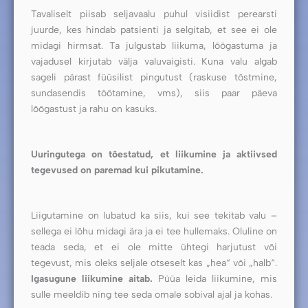
Tavaliselt piisab seljavaalu puhul visiidist perearsti
juurde, kes hindab patsienti ja selgitab, et see ei ole
midagi hirmsat. Ta julgustab liikuma, lõõgastuma ja
vajadusel kirjutab välja valuvaigisti. Kuna valu algab
sageli pärast füüsilist pingutust (raskuse tõstmine,
sundasendis töötamine, vms), siis paar päeva
lõõgastust ja rahu on kasuks.
Uuringutega on tõestatud, et liikumine ja aktiivsed
tegevused on paremad kui pikutamine.
Liigutamine on lubatud ka siis, kui see tekitab valu –
sellega ei lõhu midagi ära ja ei tee hullemaks. Oluline on
teada seda, et ei ole mitte ühtegi harjutust või
tegevust, mis oleks seljale otseselt kas „hea“ või „halb“.
Igasugune liikumine aitab.
Püüa leida liikumine, mis
sulle meeldib ning tee seda omale sobival ajal ja kohas.