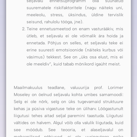
seljavalu ennetsuprogramm olla suunatud
suurematele riskifaktoritele (nagu näiteks uni,
meeleolu, stress, üksindus, üldine tervislik
seisund, rahulolu tööga, jne).
Teine ennetusmeetod on enam vasturääkiv, mis
ütleb, et seljavalu ei ole võimalik ära hoida ja
ennetada. Põhjus on selles, et seljavalu teke ei
erine suuresti emotsioonide (näiteks kurbus või
väsimus) tekkest. See on „üks osa elust, mis ei
ole meeldiv“, kuid tabab mõnikord igaüht meist.
Maailmakuulus teadlane, valuuurija prof. Lorimer
Moseley on öelnud seljavalu kohta umbes samamoodi:
Selg ei ole nõrk, selg on üks tugevamaid struktuure
kehas ja püsiva vigastuse teke on üliharv. Lõõgastunult
liigutusi tehes aitad seljal paremini taastuda. Liigutusi
vältides on halvem. Algul võib olla valulik liigutada, kuid
see möödub. See teooria, et alaseljavalul on
mehaanilised põhjused, ei ole uuringutega paika