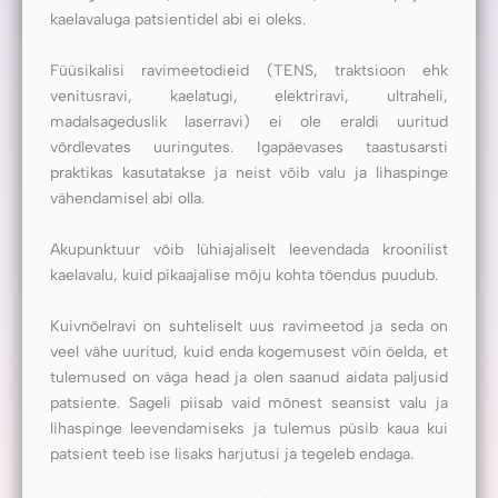
kaelavaluga patsientidel abi ei oleks.
Füüsikalisi ravimeetodieid (TENS, traktsioon ehk
venitusravi, kaelatugi, elektriravi, ultraheli,
madalsageduslik laserravi) ei ole eraldi uuritud
võrdlevates uuringutes. Igapäevases taastusarsti
praktikas kasutatakse ja neist võib valu ja lihaspinge
vähendamisel abi olla.
Akupunktuur võib lühiajaliselt leevendada kroonilist
kaelavalu, kuid pikaajalise mõju kohta tõendus puudub.
Kuivnõelravi on suhteliselt uus ravimeetod ja seda on
veel vähe uuritud, kuid enda kogemusest võin öelda, et
tulemused on väga head ja olen saanud aidata paljusid
patsiente. Sageli piisab vaid mõnest seansist valu ja
lihaspinge leevendamiseks ja tulemus püsib kaua kui
patsient teeb ise lisaks harjutusi ja tegeleb endaga.