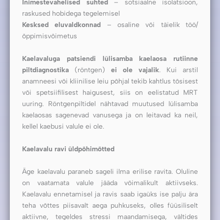
Inimestevahelised suhted
– sotsiaalne isolatsioon,
raskused hobidega tegelemisel
Kesksed eluvaldkonnad
– osaline või täielik töö/
õppimisvõimetus
Kaelavaluga patsiendi lülisamba kaelaosa rutiinne
piltdiagnostika
(röntgen)
ei ole vajalik
. Kui arstil
anamneesi või kliinilise leiu põhjal tekib kahtlus tõsisest
või spetsiifilisest haigusest, siis on eelistatud MRT
uuring. Röntgenpiltidel nähtavad muutused lülisamba
kaelaosas sagenevad vanusega ja on leitavad ka neil,
kellel kaebusi valule ei ole.
Kaelavalu ravi üldpõhimõtted
Äge kaelavalu paraneb sageli ilma erilise ravita. Oluline
on vaatamata valule jääda võimalikult aktiivseks.
Kaelavalu ennetamisel ja ravis saab igaüks ise palju ära
teha võttes piisavalt aega puhkuseks, olles füüsiliselt
aktiivne, tegeldes stressi maandamisega, vältides