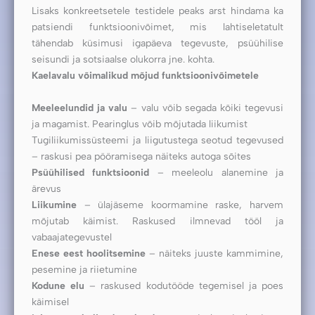
Lisaks konkreetsetele testidele peaks arst hindama ka
patsiendi funktsioonivõimet, mis lahtiseletatult
tähendab küsimusi igapäeva tegevuste, psüühilise
seisundi ja sotsiaalse olukorra jne. kohta.
Kaelavalu võimalikud mõjud funktsioonivõimetele
Meeleelundid ja valu
– valu võib segada kõiki tegevusi
ja magamist. Pearinglus võib mõjutada liikumist
Tugiliikumissüsteemi ja liigutustega seotud tegevused
– raskusi pea pööramisega näiteks autoga sõites
Psüühilised funktsioonid
– meeleolu alanemine ja
ärevus
Liikumine
– ülajäseme koormamine raske, harvem
mõjutab käimist. Raskused ilmnevad tööl ja
vabaajategevustel
Enese eest hoolitsemine
– näiteks juuste kammimine,
pesemine ja riietumine
Kodune elu
– raskused kodutööde tegemisel ja poes
käimisel