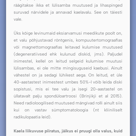
räägitakse ikka et lülisamba muutused ja lihaspinged
suruvad närvidele ja annavad kaelavalu. See on täiesti
vale.
Üks kõige levinumaid eksiarvamusi meedikute poolt on,
et valu põhjustavad röntgenis, kompuutertomograafias
või magnettomograafias leitavad kulumise muutused
(degeneratiivsed ehk kulunud diskid, jms). Paljudel
inimestel, kellel on leitud selgeid kulumise muutusi
lülisambas, ei ole mitte mingisuguseid kaebusi. Ainult
vähestel on ja sedagi lühikest aega. On leitud, et üle
40-aastastest inimestest umbes 50%-l võib leida diski
sopistusi, mis ei tee valu ja isegi 20-aastastel on
üllatavalt palju spondüloartroosi (Brinjikji et al 2015).
Need radioloogilised muutused mängivad rolli ainult siis
kui on vastav sümptomatoloogia (nt kliiniliselt
radikulopaatia leid).
Kaela liikuvuse piiratus, jäikus ei pruugi olla valus, kuid